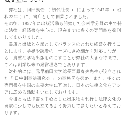
社会学
弊社は、阿部義任 （ 初代社長 ） によって1947年 （ 昭
教育学ほか
和22年 ）に、書店として創業されました。
その後、1957年に出版活動も開始し社会科学分野の中で特
哲学・心理学・宗教学
に法律・経済書を中心に、現在までに多くの専門書を発刊
してまいりました。
スポーツ・健康科学
書店と出版とを業としてバランスのとれた経営を行うこ
とにより、学界や読者のニーズにきめ細かく対応しなが
歴史・語学・文学・随筆等
ら、貴重な学術出版をのこすことが弊社の大きな特徴で、
これは創業以来の経営理念でもあります。
対外的には、元早稲田大学総長西原春夫先生が設立され
学会誌等
た「 日中刑事法研究会 」 の事務局を努め、また、多くの
専門書を中国の主要大学に寄贈し、日本の法律文化をアジ
アに広める活動もいたしております。
今後とも法律書を中心とした出版物を刊行し法律文化の
発展に少しでも役立てるよう努力して参りたいと考えてお
ります。