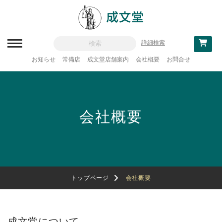
詳細検索
お知らせ
常備店
成文堂店舗案内
会社概要
お問合せ
新刊一覧
刊行予定
会社概要
分類一覧
記念論集
追補・訂正情報
法律
トップページ
会社概要
教科書採用
政治・経済・経営
成文堂について