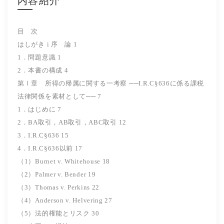
内容紹介
目 次
はしがき i 序 論 1
1．問題意識 1
2．本書の構成 4
第Ⅰ章 所得の帰属に関する一考察 ──I.R.C§636に係る課税
法律関係を素材として── 7
1．はじめに 7
2．BA取引，AB取引，ABC取引 12
3．I.R.C§636 15
4．I.R.C§636以前 17
（1）Burnet v. Whitehouse 18
（2）Palmer v. Bender 19
（3）Thomas v. Perkins 22
（4）Anderson v. Helvering 27
（5）法的権能とリスク 30