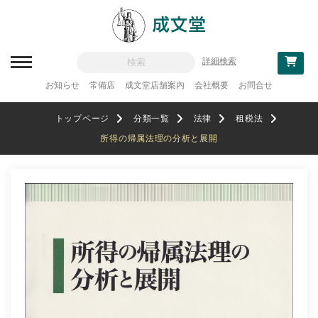
詳細検索
お知らせ
常備店
成文堂店舗案内
会社概要
お問合せ
新刊一覧
トップページ
分類一覧
法律
租税法
刊行予定
所得の帰属法理の分析と展開
分類一覧
記念論集
追補・訂正情報
法律
教科書採用
政治・経済・経営