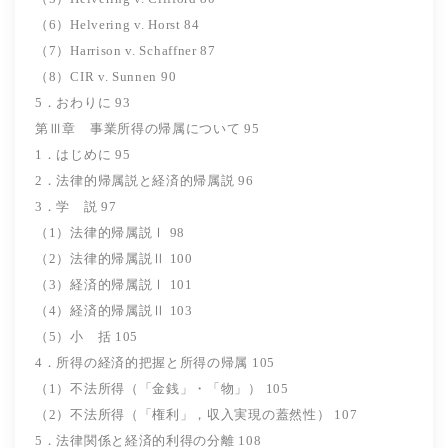
（6）Helvering v. Horst 84
（7）Harrison v. Schaffner 87
（8）CIR v. Sunnen 90
5．おわりに 93
第Ⅲ章 事業所得の帰属について 95
1．はじめに 95
2．法律的帰属説と経済的帰属説 96
3．学 説 97
（1）法律的帰属説Ⅰ 98
（2）法律的帰属説Ⅱ 100
（3）経済的帰属説Ⅰ 101
（4）経済的帰属説Ⅱ 103
（5）小 括 105
4．所得の経済的把握と所得の帰属 105
（1）不法所得（「金銭」・「物」） 105
（2）不法所得（「権利」，収入実現の蓋然性） 107
5．法律関係と経済的利得の分離 108