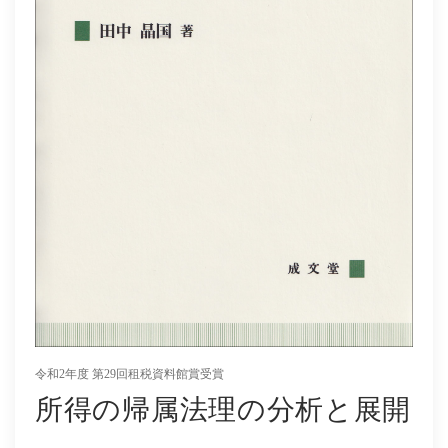
社会学
教育学ほか
哲学・心理学・宗教学
スポーツ・健康科学
歴史・語学・文学・随筆等
学会誌等
令和2年度 第29回租税資料館賞受賞
所得の帰属法理の分析と展開