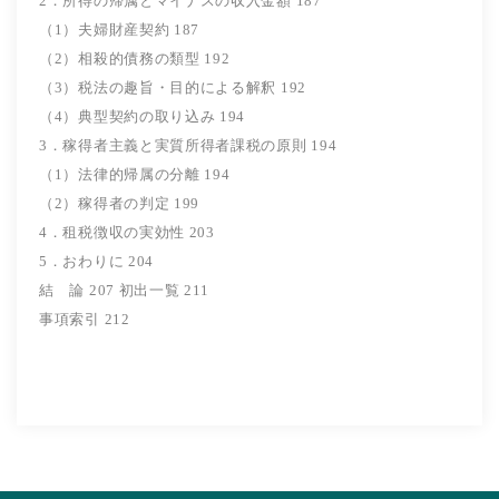
2．所得の帰属とマイナスの収入金額 187
（1）夫婦財産契約 187
（2）相殺的債務の類型 192
（3）税法の趣旨・目的による解釈 192
（4）典型契約の取り込み 194
3．稼得者主義と実質所得者課税の原則 194
（1）法律的帰属の分離 194
（2）稼得者の判定 199
4．租税徴収の実効性 203
5．おわりに 204
結 論 207 初出一覧 211
事項索引 212