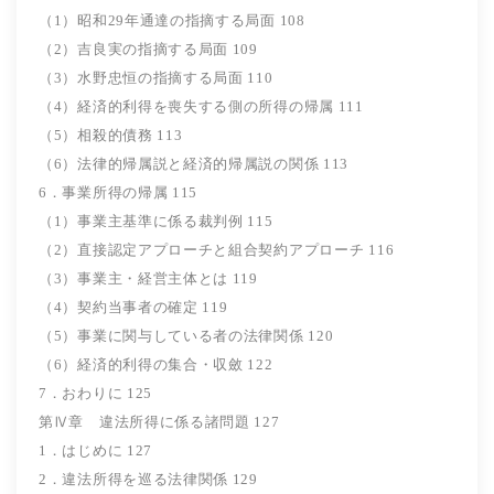
（1）昭和29年通達の指摘する局面 108
（2）吉良実の指摘する局面 109
（3）水野忠恒の指摘する局面 110
（4）経済的利得を喪失する側の所得の帰属 111
（5）相殺的債務 113
（6）法律的帰属説と経済的帰属説の関係 113
6．事業所得の帰属 115
（1）事業主基準に係る裁判例 115
（2）直接認定アプローチと組合契約アプローチ 116
（3）事業主・経営主体とは 119
（4）契約当事者の確定 119
（5）事業に関与している者の法律関係 120
（6）経済的利得の集合・収斂 122
7．おわりに 125
第Ⅳ章 違法所得に係る諸問題 127
1．はじめに 127
2．違法所得を巡る法律関係 129