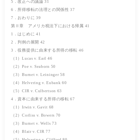
5．改正への議論 31
6．所得移転の法理との関係性 37
7．おわりに 39
第Ⅱ章 アメリカ税法下における帰属 41
1．はじめに 41
2．判例の展開 42
3．役務提供に由来する所得の移転 46
（1）Lucas v. Earl 46
（2）Poe v. Seaborn 50
（3）Burnet v. Leininger 58
（4）Helvering v. Eubank 60
（5）CIR v. Culbertson 63
4．資本に由来する所得の移転 67
（1）Irwin v. Gavit 68
（2）Corliss v. Bowers 70
（3）Burnet v. Wells 73
（4）Blair v. CIR 77
（5）Helvering v. Clifford 80