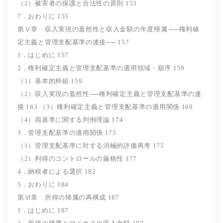
（2）被害者の保護と合法性の原則 153
7．おわりに 155
第Ⅴ章 収入実現の蓋然性と収入金額の年度帰属 ──権利確
定主義と管理支配基準の連接── 157
1．はじめに 157
2．権利確定主義と管理支配基準の適用領域・順序 159
（1）基本的枠組 159
（2）収入実現の蓋然性──権利確定主義と管理支配基準の連
接 163 （3）権利確定主義と管理支配基準の適用関係 169
（4）両基準に関する判例理論 174
3．管理支配基準の適用関係 175
（1）管理支配基準に対する消極的評価再考 175
（2）利得のコントロールの厳格性 177
4．納税者による選択 182
5．おわりに 184
第Ⅵ章 所得の帰属の再構成 187
1．はじめに 187