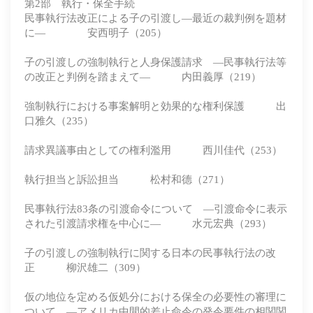
第2部 執行・保全手続
民事執行法改正による子の引渡し―最近の裁判例を題材
に― 安西明子（205）
子の引渡しの強制執行と人身保護請求 ―民事執行法等
の改正と判例を踏まえて― 内田義厚（219）
強制執行における事案解明と効果的な権利保護 出
口雅久（235）
請求異議事由としての権利濫用 西川佳代（253）
執行担当と訴訟担当 松村和德（271）
民事執行法83条の引渡命令について ―引渡命令に表示
された引渡請求権を中心に― 水元宏典（293）
子の引渡しの強制執行に関する日本の民事執行法の改
正 柳沢雄二（309）
仮の地位を定める仮処分における保全の必要性の審理に
ついて ―アメリカ中間的差止命令の発令要件の相関関