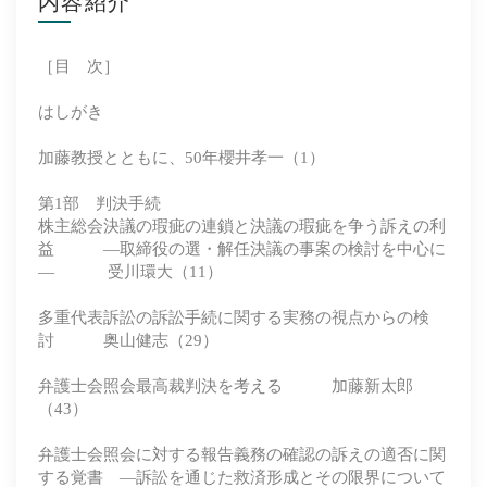
内容紹介
［目 次］
はしがき
加藤教授とともに、50年櫻井孝一（1）
第1部 判決手続
株主総会決議の瑕疵の連鎖と決議の瑕疵を争う訴えの利
益 ―取締役の選・解任決議の事案の検討を中心に
― 受川環大（11）
多重代表訴訟の訴訟手続に関する実務の視点からの検
討 奥山健志（29）
弁護士会照会最高裁判決を考える 加藤新太郎
（43）
弁護士会照会に対する報告義務の確認の訴えの適否に関
する覚書 ―訴訟を通じた救済形成とその限界について