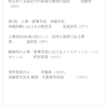
性をめぐる訴訟での弁護士費用の負担 我妻学
（955）
第5部 人事・家事手続、仲裁手続
仲裁判断における少数意見 安達栄司（977）
人事訴訟法8条1項にいう「請求の原因である事
実」 坂田宏（997）
離婚等の人事・家事手続におけるドメスティック・バイ
オレンス 町村泰貴（1011）
篤学篤実の人 伊藤眞（1029）
加藤哲夫先生 略歴・主要著作目録 （1033）