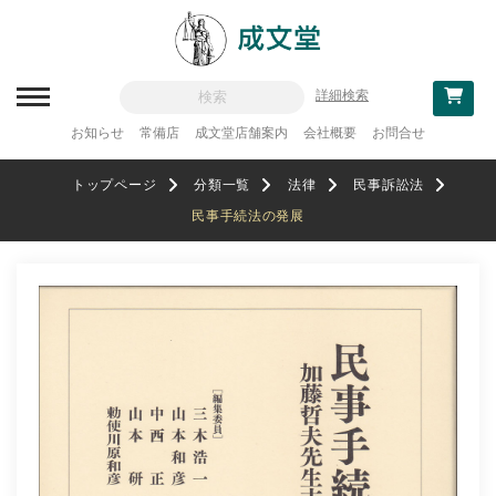
詳細検索
お知らせ
常備店
成文堂店舗案内
会社概要
お問合せ
新刊一覧
トップページ
分類一覧
法律
民事訴訟法
刊行予定
民事手続法の発展
分類一覧
記念論集
追補・訂正情報
法律
教科書採用
政治・経済・経営