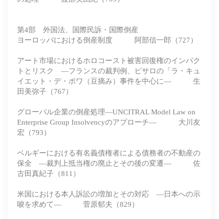
第4部 外国法、国際民訴・国際倒産
ヨーロッパにおける倒産制度 阿部信一郎（727）
アート市場におけるホロコースト被害回復権のインパク
トとリスク ―フランスの裁判例、ピサロの「ラ・キュ
イエット・デ・ポワ（豆摘み）事件を中心に― 生
田美弥子（767）
グローバル企業の倒産処理―UNCITRAL Model Law on
Enterprise Group Insolvencyのアプローチ― 大川友
宏（793）
ベルギーにおける有名義債権者による債務者の不動産の
保全 ―裁判上抵当権の廃止とその後の変遷― 佐
古田真紀子（811）
米国における本人訴訟の増加とその対応 ―日本への示
唆を求めて― 菅原郁夫（829）