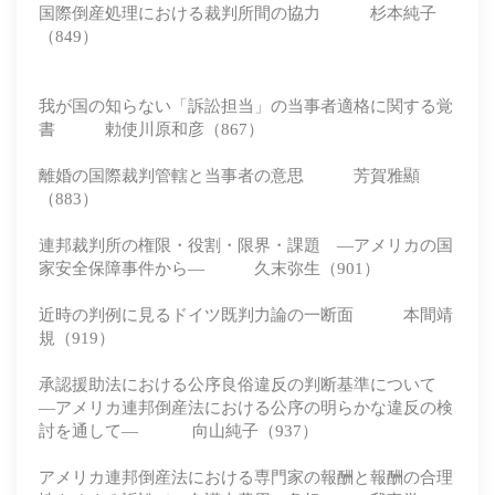
国際倒産処理における裁判所間の協力 杉本純子
（849）
我が国の知らない「訴訟担当」の当事者適格に関する覚
書 勅使川原和彦（867）
離婚の国際裁判管轄と当事者の意思 芳賀雅顯
（883）
連邦裁判所の権限・役割・限界・課題 ―アメリカの国
家安全保障事件から― 久末弥生（901）
近時の判例に見るドイツ既判力論の一断面 本間靖
規（919）
承認援助法における公序良俗違反の判断基準について
―アメリカ連邦倒産法における公序の明らかな違反の検
討を通して― 向山純子（937）
アメリカ連邦倒産法における専門家の報酬と報酬の合理