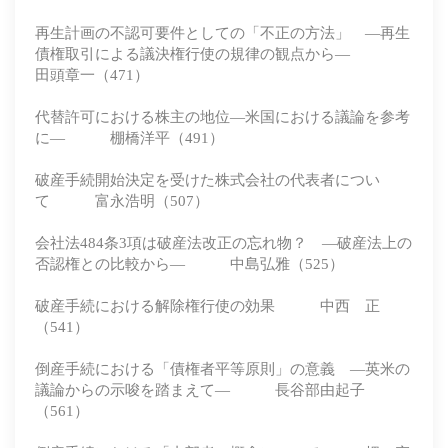
再生計画の不認可要件としての「不正の方法」 ―再生
債権取引による議決権行使の規律の観点から―
田頭章一（471）
代替許可における株主の地位―米国における議論を参考
に― 棚橋洋平（491）
破産手続開始決定を受けた株式会社の代表者につい
て 富永浩明（507）
会社法484条3項は破産法改正の忘れ物？ ―破産法上の
否認権との比較から― 中島弘雅（525）
破産手続における解除権行使の効果 中西 正
（541）
倒産手続における「債権者平等原則」の意義 ―英米の
議論からの示唆を踏まえて― 長谷部由起子
（561）