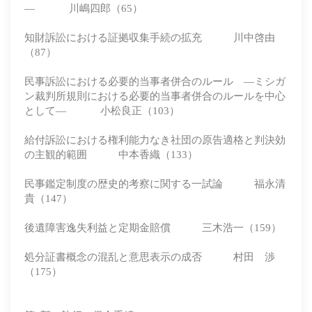
― 川嶋四郎（65）
知財訴訟における証拠収集手続の拡充 川中啓由
（87）
民事訴訟における必要的当事者併合のルール ―ミシガ
ン裁判所規則における必要的当事者併合のルールを中心
として― 小松良正（103）
給付訴訟における権利能力なき社団の原告適格と判決効
の主観的範囲 中本香織（133）
民事鑑定制度の歴史的考察に関する一試論 福永清
貴（147）
後遺障害逸失利益と定期金賠償 三木浩一（159）
処分証書概念の混乱と意思表示の成否 村田 渉
（175）