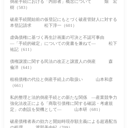
倒産手続における「内部者」概念について 畑 宏
樹（583）
破産手続開始前の仮登記にもとづく破産管財人に対する
本登記請求 松下淳一（601）
虚偽債権に基づく再生計画案の可決と不認可事由
―「手続的確定」についての覚書を兼ねて― 松下
祐記（611）
債権譲渡に関する民法の改正と譲渡人の倒産 森
倫洋（641）
租税債権の代位と倒産手続上の取扱い 山本和彦
（661）
私的整理と法的倒産手続との新たな関係 ―産業競争力
強化法改正による「商取引債権に関する確認・考慮規
定」の創設を契機として― 山本研（681）
破産債権者表の効力と開始時現存額主義による超過配当
の処理 渡部美由紀（709）