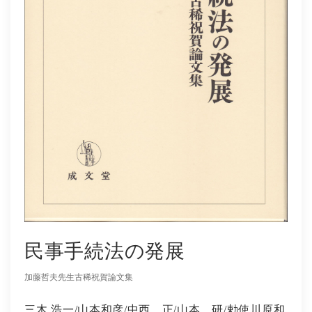
社会学
教育学ほか
哲学・心理学・宗教学
スポーツ・健康科学
歴史・語学・文学・随筆等
学会誌等
民事手続法の発展
加藤哲夫先生古稀祝賀論文集
三木 浩一/山本和彦/中西 正/山本 研/勅使川原和