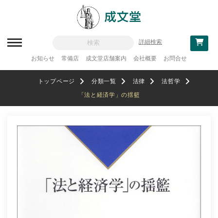
詳細検索
お知らせ
常備店
成文堂店舗案内
会社概要
お問合せ
新刊一覧
トップページ
分類一覧
法律
法哲学
刊行予定
「法と経済学」の揺籃
分類一覧
記念論集
追補・訂正情報
法律
教科書採用
政治・経済・経営