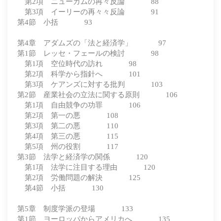
第2項 ニューカムの再々反論 88
第3項 イーリーの再々々反論 91
第4節 小括 93
第4章 アダムズの「法と経済学」 97
第1節 レッセ・フェールの検討 98
第1項 空位時代の訪れ 98
第2項 科学から指針へ 101
第3項 ケアンズに対する批判 103
第2節 産業社会の立法に関する原則 106
第1項 自由競争の功罪 106
第2項 第一の悪 108
第3項 第二の悪 110
第4項 第三の悪 115
第5項 州の役割 117
第3節 法学と経済学の関係 120
第1項 法学に注目する理由 120
第2項 労働問題の解決 125
第4節 小括 130
第5章 制度学派の登場 133
第1節 ヨーロッパからアメリカへ 135