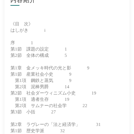
内容紹介
《目 次》
はしがき i
序 1
第1節 課題の設定 1
第2節 全体の構成 5
第1章 金メッキ時代の光と影 9
第1節 産業社会小史 9
第1項 鋼鉄と蒸気 9
第2項 泥棒男爵 14
第2節 社会ダーウィニズム小史 19
第1項 適者生存 19
第2項 サムナーの社会学 22
第3節 小括 27
第2章 ラヴレーの「法と経済学」 31
第1節 歴史学派 32