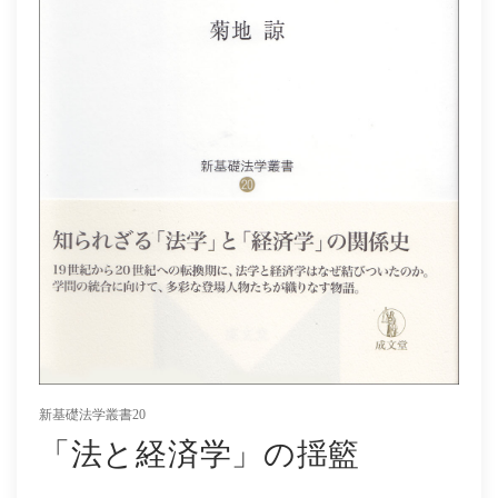
社会学
教育学ほか
哲学・心理学・宗教学
スポーツ・健康科学
歴史・語学・文学・随筆等
学会誌等
新基礎法学叢書20
「法と経済学」の揺籃