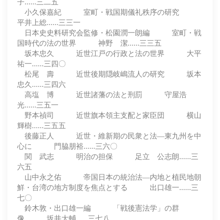
子......三二五
小久保嘉紀 室町・戦国期儀礼秩序の研究
平井上総......三三一
日本史史料研究会監修・松園潤一朗編 室町・戦
国時代の法の世界 神野 潔......三三五
坂本忠久 近世江戸の行政と法の世界 大平
祐一......三四〇
松尾 壽 近世後期隠岐嶋流人の研究 坂本
忠久......三四六
高塩 博 近世諸藩の法と刑罰 守屋浩
光......三五一
野本禎司 近世旗本領主支配と家臣団 横山
輝樹......三五五
後藤正人 近世・維新期の民衆と法―東九州を中
心に 門脇朋裕......三六〇
関 武志 明治の担保 足立 公志朗......三
六五
山中永之佑 帝国日本の統治法―内地と植民地朝
鮮・台湾の地方制度を焦点とする 出口雄一......三
七〇
鈴木敦・出口雄一編 「戦後憲法学」の群
像 坂井大輔......三七八