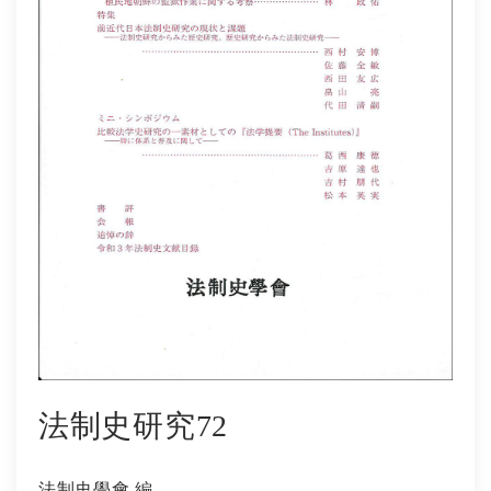
社会学
教育学ほか
哲学・心理学・宗教学
スポーツ・健康科学
歴史・語学・文学・随筆等
学会誌等
法制史研究72
法制史學會 編