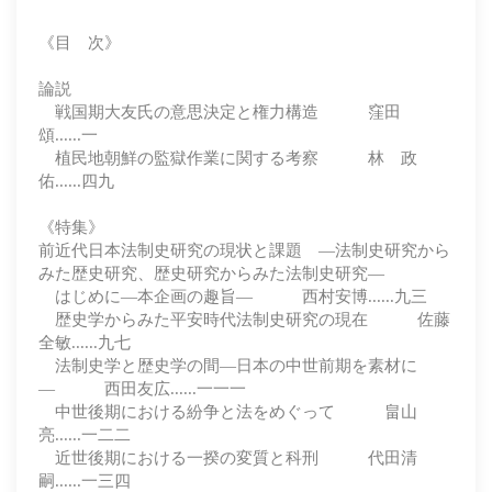
《目 次》
論説
戦国期大友氏の意思決定と権力構造 窪田
頌......一
植民地朝鮮の監獄作業に関する考察 林 政
佑......四九
《特集》
前近代日本法制史研究の現状と課題 ―法制史研究から
みた歴史研究、歴史研究からみた法制史研究―
はじめに―本企画の趣旨― 西村安博......九三
歴史学からみた平安時代法制史研究の現在 佐藤
全敏......九七
法制史学と歴史学の間―日本の中世前期を素材に
― 西田友広......一一一
中世後期における紛争と法をめぐって 畠山
亮......一二二
近世後期における一揆の変質と科刑 代田清
嗣......一三四