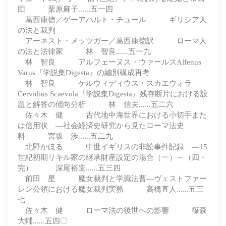
団 栗原麻子......五一四
葛西康徳／ゲーアハルト・チュール ギリシア人
の法と裁判
アーネスト・メッツガー／葛西康徳訳 ローマ人
の法と法律家 林 智良......五一九
林 智良 アルフェーヌス・ウァールスAlfenus
Varus『学説集Digesta』の編別構成再考
林 智良 ケルウィディウス・スカエウォラ
Cervidius Scaevola『学説集Digesta』残存断片における設
題と解答の傾向分析 林 信夫......五二六
佐々木 健 古代地中海世界における小切手また
は信用状 ―社会経済史研究から見たローマ法史
料 宮坂 渉......五二九
北野かほる 中世イギリスの非訟事件記録 ―15
世紀初期リキル家の継承財産設定の場合（一）～（四・
完） 深尾裕造......五三四
前田 星 魔女裁判と学識法曹―ヴェストファー
レン公領における魔女裁判実務 高橋直人......五三
七
佐々木 健 ローマ法の後世への影響 篠森
大輔......五四〇