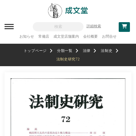
詳細検索
お知らせ
常備店
成文堂店舗案内
会社概要
お問合せ
新刊一覧
トップページ
分類一覧
法律
法制史
刊行予定
法制史研究72
分類一覧
記念論集
追補・訂正情報
法律
教科書採用
政治・経済・経営