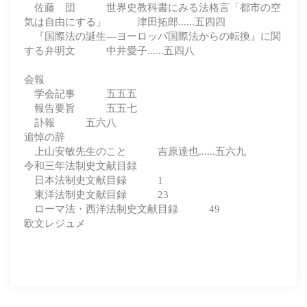
佐藤 団 世界史教科書にみる法格言「都市の空
気は自由にする」 津田拓郎......五四四
『国際法の誕生―ヨーロッパ国際法からの転換』に関
する弁明文 中井愛子......五四八
会報
学会記事 五五五
報告要旨 五五七
訃報 五六八
追悼の辞
上山安敏先生のこと 吉原達也......五六九
令和三年法制史文献目録
日本法制史文献目録 1
東洋法制史文献目録 23
ローマ法・西洋法制史文献目録 49
欧文レジュメ