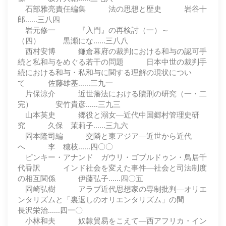
石部雅亮責任編集 法の思想と歴史 岩谷十
郎......三八四
岩元修一 『入門』の再検討（一）～
（四） 黒瀬にな......三八八
西村安博 鎌倉幕府の裁判における和与の認可手
続と私和与をめぐる若干の問題 日本中世の裁判手
続における和与・私和与に関する理解の現状につい
て 佐藤雄基......三九一
片保涼介 近世藩法における贖刑の研究（一・二
完） 安竹貴彦......三九三
山本英史 郷役と溺女―近代中国郷村管理史研
究 久保 茉莉子......三九六
岡本隆司編 交隣と東アジア―近世から近代
へ 李 穂枝......四〇〇
ピンキー・アナンド ガウリ・ゴブルドゥン・鳥居千
代香訳 インド社会を変えた事件―社会と司法制度
の相互関係 伊藤弘子......四〇五
岡崎弘樹 アラブ近代思想家の専制批判―オリエ
ンタリズムと「裏返しのオリエンタリズム」の間
長沢栄治......四一〇
小林和夫 奴隷貿易をこえて―西アフリカ・イン