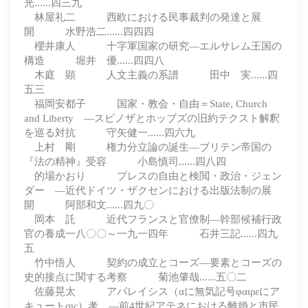
光......四三九
林屋礼二 西欧における民事裁判の発達と展
開 水野浩二......四四四
櫻井康人 十字軍国家の研究―エルサレム王国の
構造 堀井 優......四四八
木庭 顕 人文主義の系譜 田中 実......四
五三
福岡安都子 国家・教会・自由＝State, Church
and Liberty ―スピノザとホッブズの旧約テクスト解釈
を巡る対抗 守矢健一......四六九
上村 剛 権力分立論の誕生―ブリテン帝国の
『法の精神』受容 小島慎司......四八四
的場かおり プレスの自由と検閲・政治・ジェン
ダー ―近代ドイツ・ザクセンにおける出版法制の展
開 阿部和文......四九〇
岡本 託 近代フランスと官僚制―幹部候補行政
官の養成一八〇〇～一九一四年 石井三記......四九
五
竹中悟人 契約の成立とコーズ―要素とコーズの
史的接点に関する考察 菊池肇哉......五〇二
佐藤晃太 アパレイシス（αに無気記号φαιρεにア
キュートσις）考 ―前4世紀アテネにおける離婚と市民