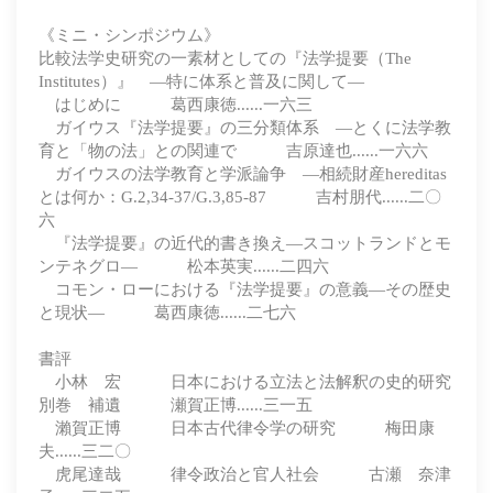
《ミニ・シンポジウム》
比較法学史研究の一素材としての『法学提要（The
Institutes）』 ―特に体系と普及に関して―
はじめに 葛西康徳......一六三
ガイウス『法学提要』の三分類体系 ―とくに法学教
育と「物の法」との関連で 吉原達也......一六六
ガイウスの法学教育と学派論争 ―相続財産hereditas
とは何か：G.2,34-37/G.3,85-87 吉村朋代......二〇
六
『法学提要』の近代的書き換え―スコットランドとモ
ンテネグロ― 松本英実......二四六
コモン・ローにおける『法学提要』の意義―その歴史
と現状― 葛西康徳......二七六
書評
小林 宏 日本における立法と法解釈の史的研究
別巻 補遺 瀬賀正博......三一五
瀨賀正博 日本古代律令学の研究 梅田康
夫......三二〇
虎尾達哉 律令政治と官人社会 古瀬 奈津