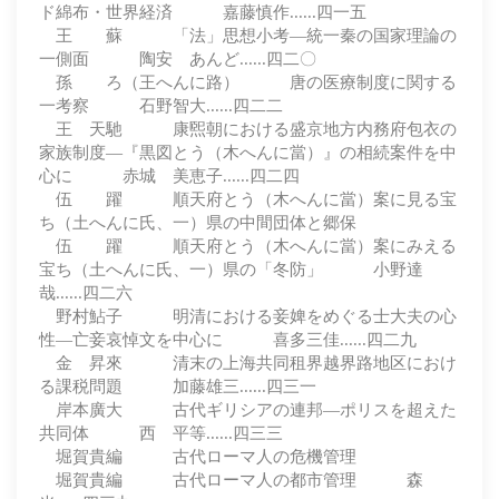
ド綿布・世界経済 嘉藤慎作......四一五
王 蘇 「法」思想小考―統一秦の国家理論の
一側面 陶安 あんど......四二〇
孫 ろ（王へんに路） 唐の医療制度に関する
一考察 石野智大......四二二
王 天馳 康煕朝における盛京地方内務府包衣の
家族制度―『黒図とう（木へんに當）』の相続案件を中
心に 赤城 美恵子......四二四
伍 躍 順天府とう（木へんに當）案に見る宝
ち（土へんに氏、一）県の中間団体と郷保
伍 躍 順天府とう（木へんに當）案にみえる
宝ち（土へんに氏、一）県の「冬防」 小野達
哉......四二六
野村鮎子 明清における妾婢をめぐる士大夫の心
性―亡妾哀悼文を中心に 喜多三佳......四二九
金 昇來 清末の上海共同租界越界路地区におけ
る課税問題 加藤雄三......四三一
岸本廣大 古代ギリシアの連邦―ポリスを超えた
共同体 西 平等......四三三
堀賀貴編 古代ローマ人の危機管理
堀賀貴編 古代ローマ人の都市管理 森