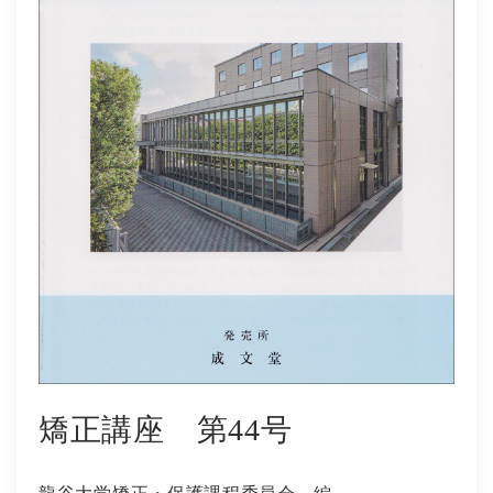
社会学
教育学ほか
哲学・心理学・宗教学
スポーツ・健康科学
歴史・語学・文学・随筆等
学会誌等
矯正講座 第44号