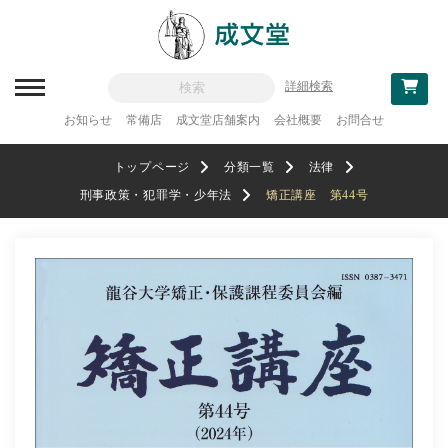
詳細検索
お知らせ
常備店
成文堂店舗案内
会社概要
お問合せ
新刊一覧
トップページ
分類一覧
法律
刊行予定
刑事政策・犯罪学・少年法
矯正講座 第44号
分類一覧
記念論集
追補・訂正情報
法律
教科書採用
政治・経済・経営