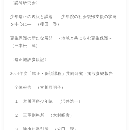
〈講師研究会〉
少年矯正の現状と課題 ―少年院の社会復帰支援の状況
を中心に― （櫻田 香）
更生保護の新たな展開 ～地域と共に歩む更生保護～
（三本松 篤）
〈矯正施設参観記〉
2024年度「矯正・保護課程」共同研究・施設参観報告
全体報告 （古川原明子）
１ 宮川医療少年院 （浜井浩一）
２ 三重刑務所 （木村昭彦）
３ 津少年鑑別所 （安田 潔）