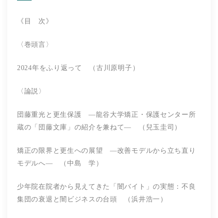
《目 次》
〈巻頭言〉
2024年をふり返って （古川原明子）
〈論説〉
団藤重光と更生保護 ―龍谷大学矯正・保護センター所
蔵の「団藤文庫」の紹介を兼ねて― （兒玉圭司）
矯正の限界と更生への展望 ―改善モデルから立ち直り
モデルへ― （中島 学）
少年院在院者から見えてきた「闇バイト」の実態：不良
集団の衰退と闇ビジネスの台頭 （浜井浩一）