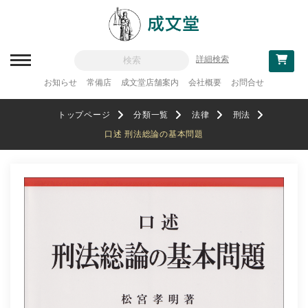
詳細検索
お知らせ
常備店
成文堂店舗案内
会社概要
お問合せ
新刊一覧
トップページ
分類一覧
法律
刑法
刊行予定
口述 刑法総論の基本問題
分類一覧
記念論集
追補・訂正情報
法律
教科書採用
政治・経済・経営