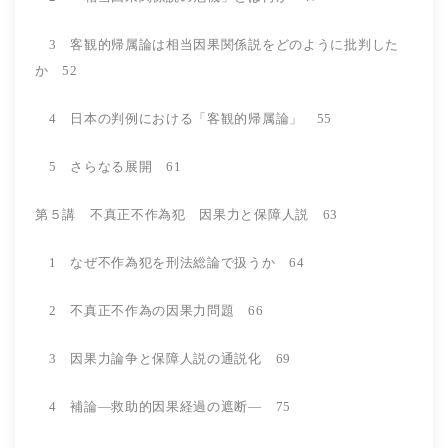
3 客観的帰属論は相当因果関係説をどのように批判した
か 52
4 日本の判例における「客観的帰属論」 55
5 さらなる展開 61
第５講 不真正不作為犯 因果力と保障人説 63
1 なぜ不作為犯を刑法総論で扱うか 64
2 不真正不作為の因果力問題 66
3 因果力論争と保障人説の通説化 69
4 補論―救助的因果経過の遮断― 75