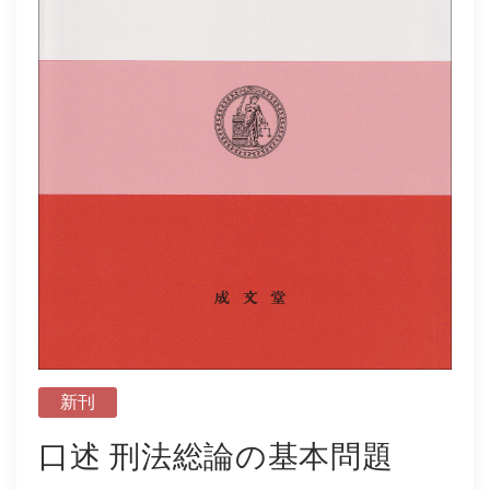
社会学
教育学ほか
哲学・心理学・宗教学
スポーツ・健康科学
歴史・語学・文学・随筆等
学会誌等
新刊
口述 刑法総論の基本問題