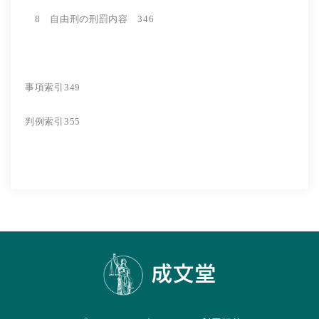
8 自由刑の刑罰内容 346
事項索引349
判例索引355