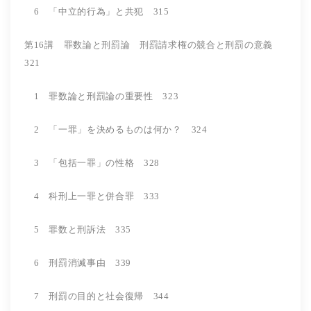
6 「中立的行為」と共犯 315
第16講 罪数論と刑罰論 刑罰請求権の競合と刑罰の意義
321
1 罪数論と刑罰論の重要性 323
2 「一罪」を決めるものは何か？ 324
3 「包括一罪」の性格 328
4 科刑上一罪と併合罪 333
5 罪数と刑訴法 335
6 刑罰消滅事由 339
7 刑罰の目的と社会復帰 344