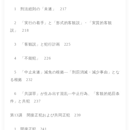
1 刑法総則の「未遂」 217
2 「実行の着手」と「形式的客観説」・「実質的客観
説」 218
3 「客観説」と犯行計画 225
4 「不能犯」 226
5 「中止未遂」減免の根拠―「刑罰消滅・減少事由」とな
る根拠 232
6 「共謀罪」が生み出す混乱―中止行為、「客観的処罰条
件」と共犯 237
第13講 間接正犯および共同正犯 239
1 間接正犯 241