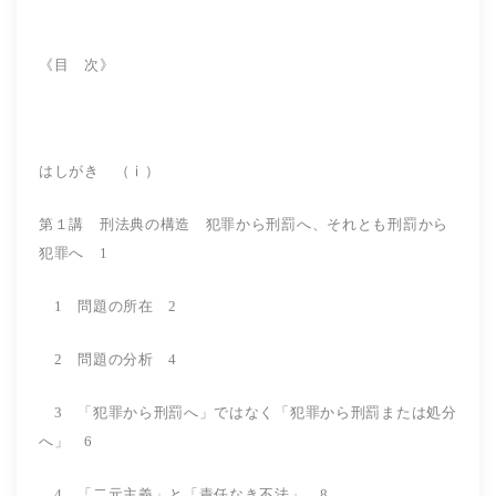
《目 次》
はしがき （ⅰ）
第１講 刑法典の構造 犯罪から刑罰へ、それとも刑罰から
犯罪へ 1
1 問題の所在 2
2 問題の分析 4
3 「犯罪から刑罰へ」ではなく「犯罪から刑罰または処分
へ」 6
4 「二元主義」と「責任なき不法」 8