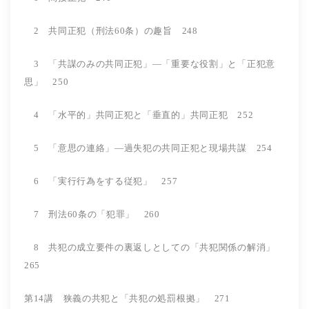
2 共同正犯（刑法60条）の趣旨 248
3 「共謀のみの共同正犯」―「重要な役割」と「正犯意
思」 250
4 「水平的」共同正犯と「垂直的」共同正犯 252
5 「意思の連絡」―過失犯の共同正犯と現場共謀 254
6 「実行行為をする従犯」 257
7 刑法60条の「犯罪」 260
8 共犯の成立要件の裏返しとしての「共犯関係の解消」
265
第14講 狭義の共犯と「共犯の処罰根拠」 271