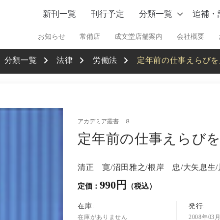
新刊一覧
刊行予定
分類一覧
追補・
お知らせ
常備店
成文堂店舗案内
会社概要
分類一覧
法律
労働法
定年前の仕事えらびを
アカデミア叢書 ８
定年前の仕事えらび
清正 寛/沼田雅之/根岸 忠/大矢息生/
990円
定価：
（税込）
在庫:
発行:
在庫がありません
2008年03