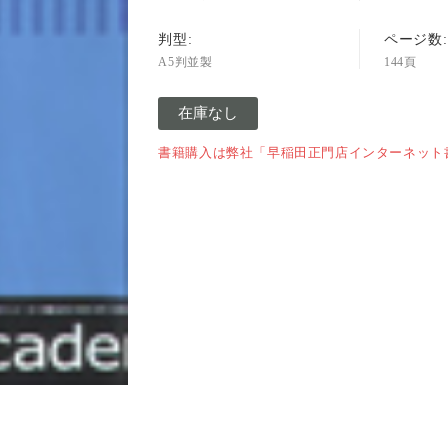
判型:
ページ数:
A5判並製
144頁
在庫なし
書籍購入は弊社「早稲田正門店インターネット