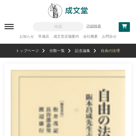
詳細検索
お知らせ
常備店
成文堂店舗案内
会社概要
お問合せ
新刊一覧
トップページ
分類一覧
記念論集
自由の法理
刊行予定
分類一覧
記念論集
追補・訂正情報
法律
教科書採用
政治・経済・経営