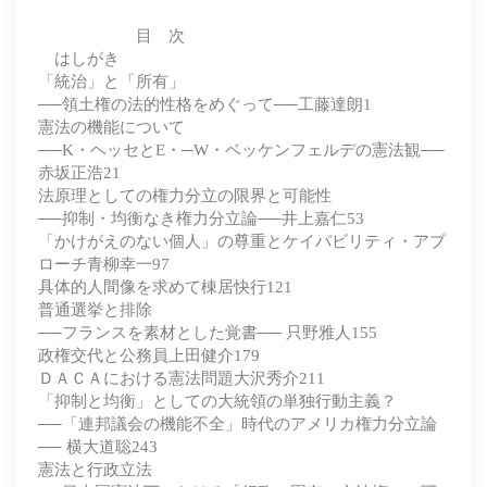
目 次
はしがき
「統治」と「所有」
──領土権の法的性格をめぐって──工藤達朗1
憲法の機能について
──K・ヘッセとE・─W・ベッケンフェルデの憲法観──
赤坂正浩21
法原理としての権力分立の限界と可能性
──抑制・均衡なき権力分立論──井上嘉仁53
「かけがえのない個人」の尊重とケイパビリティ・アプ
ローチ青柳幸一97
具体的人間像を求めて棟居快行121
普通選挙と排除
──フランスを素材とした覚書── 只野雅人155
政権交代と公務員上田健介179
ＤＡＣＡにおける憲法問題大沢秀介211
「抑制と均衡」としての大統領の単独行動主義？
──「連邦議会の機能不全」時代のアメリカ権力分立論
── 横大道聡243
憲法と行政立法