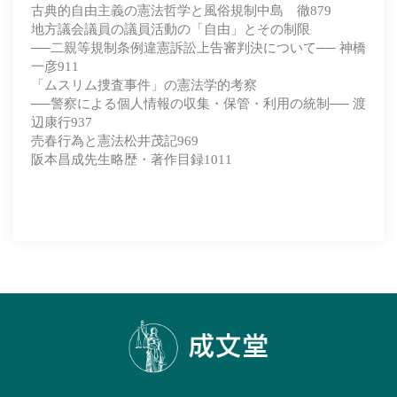
古典的自由主義の憲法哲学と風俗規制中島 徹879
地方議会議員の議員活動の「自由」とその制限
──二親等規制条例違憲訴訟上告審判決について── 神橋
一彦911
「ムスリム捜査事件」の憲法学的考察
──警察による個人情報の収集・保管・利用の統制── 渡
辺康行937
売春行為と憲法松井茂記969
阪本昌成先生略歴・著作目録1011