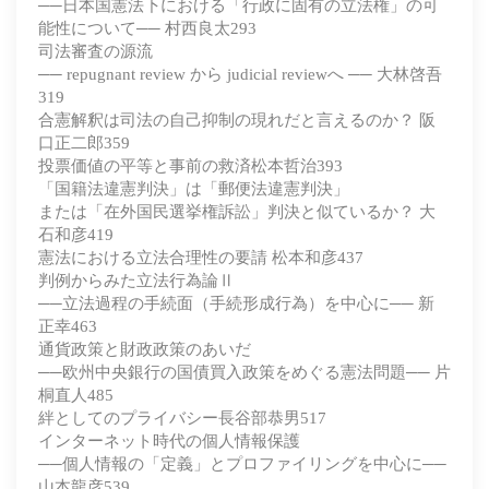
──日本国憲法下における「行政に固有の立法権」の可
能性について── 村西良太293
司法審査の源流
── repugnant review から judicial reviewへ ── 大林啓吾
319
合憲解釈は司法の自己抑制の現れだと言えるのか？ 阪
口正二郎359
投票価値の平等と事前の救済松本哲治393
「国籍法違憲判決」は「郵便法違憲判決」
または「在外国民選挙権訴訟」判決と似ているか？ 大
石和彦419
憲法における立法合理性の要請 松本和彦437
判例からみた立法行為論Ⅱ
──立法過程の手続面（手続形成行為）を中心に── 新
正幸463
通貨政策と財政政策のあいだ
──欧州中央銀行の国債買入政策をめぐる憲法問題── 片
桐直人485
絆としてのプライバシー長谷部恭男517
インターネット時代の個人情報保護
──個人情報の「定義」とプロファイリングを中心に──
山本龍彦539