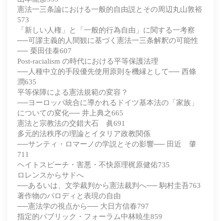
憲法一三条論における一般的自由説とその周辺丸山敦裕
573
「新しい人権」と「一般的行為自由」に関する一考察
──可謬主義的人間観に基づく憲法一三条解釈の可能性
── 栗田佳泰607
Post-racialism の時代における平等保護法理
──人種中立的手段優先使用原則を機縁として── 西條
潤635
平等保障による憲法規範の変容？
──ヨーロッパ統合に導かれるドイツ基本法の「家族」
についての変化── 井上典之665
憲法と宗教法の交錯大石 眞691
多元的法秩序の理論とイタリア政教関係
──サンティ・ロマーノの学説とその影響── 田近 肇
711
ヘイトスピーチ・害悪・不快原理梶原健佑735
ロレンスからサドへ
──あるいは、文学裁判から憲法裁判へ── 駒村圭吾763
著作物のパロディと表現の自由
──憲法学の視点から── 大日方信春797
指定的パブリック・フォーラム中林暁生859