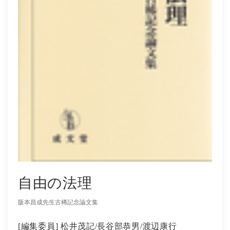
社会学
教育学ほか
哲学・心理学・宗教学
スポーツ・健康科学
歴史・語学・文学・随筆等
学会誌等
自由の法理
阪本昌成先生古稀記念論文集
[編集委員] 松井茂記/長谷部恭男/渡辺康行