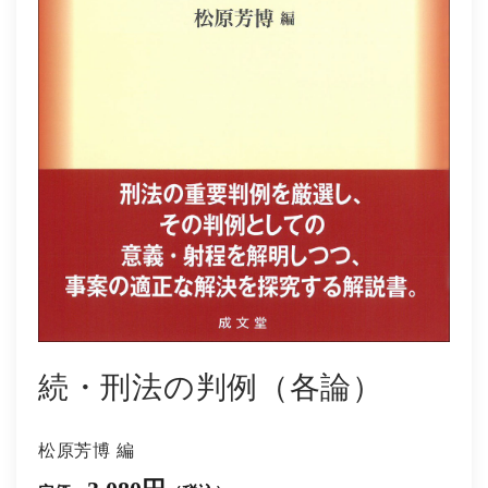
続・刑法の判例（各論）
松原芳博 編