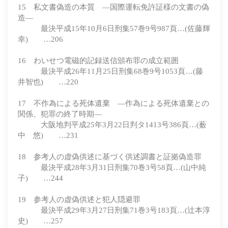
15 私文書偽造の本質 ―国際運転免許証様の文書の偽
造―
最決平成15年10月6日刑集57巻9号987頁…(佐藤輝
幸) …206
16 わいせつ電磁的記録送信頒布罪の成立範囲
最決平成26年11月25日刑集68巻9号1053頁…(藤
井智也) …220
17 不作為による死体遺棄 ―作為による死体遺棄との
関係、犯罪の終了時期―
大阪地判平成25年3月22日判タ1413号386頁…(薮
中 悠) …231
18 参考人の虚偽供述に基づく供述調書と証拠偽造罪
最決平成28年3月31日刑集70巻3号58頁…(山中純
子) …244
19 参考人の虚偽供述と犯人隠避罪
最決平成29年3月27日刑集71巻3号183頁…(辻本淳
史) …257