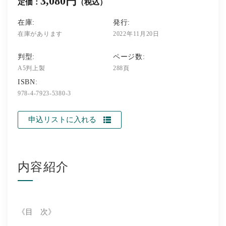
3,080円
定価：
（税込）
在庫:
発行:
在庫があります
2022年11月20日
判型:
ページ数:
A5判上製
288頁
ISBN:
978-4-7923-5380-3
申込リストに入れる
内容紹介
《目 次》