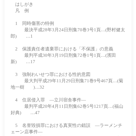
はしがき
凡 例
1 同時傷害の特例
最決平成28年3月24日刑集70巻3号1頁…(野村健太
郎) …1
2 保護責任者遺棄罪における「不保護」の意義
最判平成30年3月19日刑集72巻1号1頁…(濱田
新) …17
3 強制わいせつ罪における性的意図
最大判平成29年11月29日刑集71巻9号467頁…(菊
地一樹 )…32
4 住居侵入罪 ―立川宿舎事件―
最判平成20年4月11日刑集62巻5号1217頁…(福山
好典) …47
5 名誉毀損罪における真実性の錯誤 ―ラーメンチ
ェーン店事件―