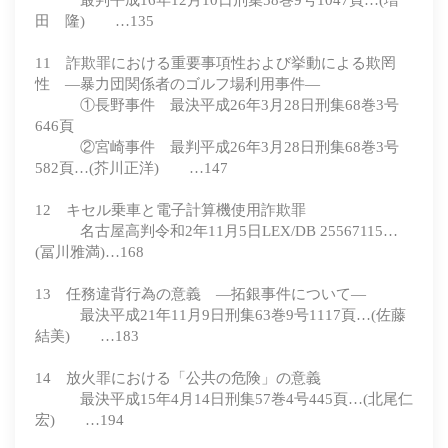
最判平成16年12月10日刑集58巻9号1047頁…(増
田 隆) …135
11 詐欺罪における重要事項性および挙動による欺罔
性 ―暴力団関係者のゴルフ場利用事件―
①長野事件 最決平成26年3月28日刑集68巻3号
646頁
②宮崎事件 最判平成26年3月28日刑集68巻3号
582頁…(芥川正洋) …147
12 キセル乗車と電子計算機使用詐欺罪
名古屋高判令和2年11月5日LEX/DB 25567115…
(冨川雅満)…168
13 任務違背行為の意義 ―拓銀事件について―
最決平成21年11月9日刑集63巻9号1117頁…(佐藤
結美) …183
14 放火罪における「公共の危険」の意義
最決平成15年4月14日刑集57巻4号445頁…(北尾仁
宏) …194