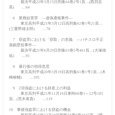
最決平成22年3月15日刑集64巻2号1頁…(西貝吉
晃) …64
6 業務妨害罪 ―虚偽通報事件―
東京高判平成21年3月12日高刑集62巻1号21頁…
(三重野雄太郎) …78
7 窃盗罪における「窃取」の意義 ―パチスロ不正
遊戯壁役事件―
最決平成21年6月29日刑集63巻5号461頁…(大塚雄
祐) …91
8 暴行後の領得意思
東京高判平成20年3月19日高刑集61巻1号1頁…(木
崎峻輔) …105
9 2項強盗における財産上の利益
東京高判平成21年11月16日東時60巻1～12号185
頁…(荒木泰貴) …119
10 事後強盗罪における窃盗の機会