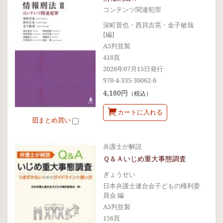
コンテンツ関連犯罪
深町晋也・西貝吉晃・金子敏哉
[編]
A5判並製
418頁
2026年07月15日発行
978-4-335-36062-6
4,180円
（税込）
カートに入れる
まとめ買い
弁護士が解説
Ｑ＆Ａいじめ重大事態調査
ぎょうせい
日本弁護士連合会子どもの権利委
員会 編
A5判並製
156頁