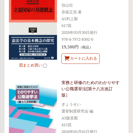
信山社
赤坂正浩 著
A5判上製
617頁
2026年03月30日発行
978-4-7972-8302-0
19,580円
（税込）
カートに入れる
まとめ買い
実務と研修のためのわかりやす
い公職選挙法[第十八次改訂
版］
ぎょうせい
選挙制度研究会 編
A5版並製
415頁
2026年05月01日発行