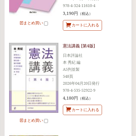
978-4-324-11610-4
3,190円
（税込）
まとめ買い
カートに入れる
憲法講義 [第4版]
日本評論社
本 秀紀 編
A5判並製
548頁
2026年04月20日発行
978-4-535-52922-9
4,180円
（税込）
カートに入れる
まとめ買い