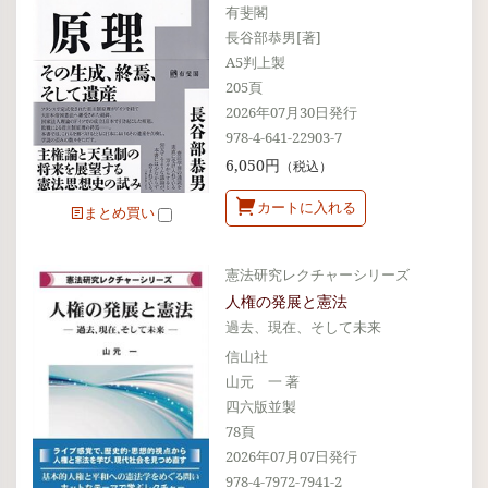
有斐閣
長谷部恭男[著]
A5判上製
205頁
2026年07月30日発行
978-4-641-22903-7
6,050円
（税込）
カートに入れる
まとめ買い
憲法研究レクチャーシリーズ
人権の発展と憲法
過去、現在、そして未来
信山社
山元 一 著
四六版並製
78頁
2026年07月07日発行
978-4-7972-7941-2