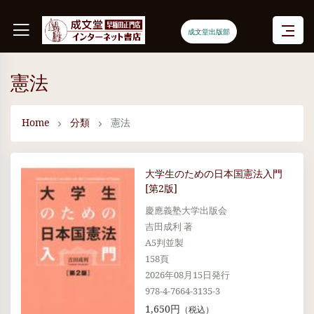
成文堂出版部
憲法
Home
分類
憲法
大学生のための日本国憲法入門
[第2版]
慶應義塾大学出版会
吉田成利 著
A5判並製
158頁
2026年08月15日発行
978-4-7664-3135-3
1,650円
（税込）