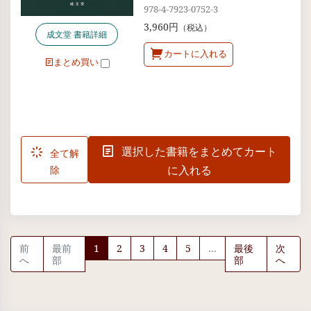
978-4-7923-0752-3
3,960円
（税込）
成文堂 書籍詳細
カートに入れる
まとめ買い
選択した書籍をまとめてカート
全て解
に入れる
除
前
最前
1
2
3
4
5
…
最後
次
へ
部
部
へ