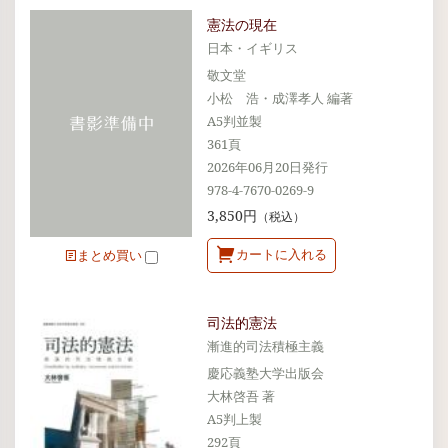
憲法の現在
日本・イギリス
敬文堂
小松 浩・成澤孝人 編著
A5判並製
361頁
2026年06月20日発行
978-4-7670-0269-9
3,850円
（税込）
カートに入れる
まとめ買い
司法的憲法
漸進的司法積極主義
慶応義塾大学出版会
大林啓吾 著
A5判上製
292頁