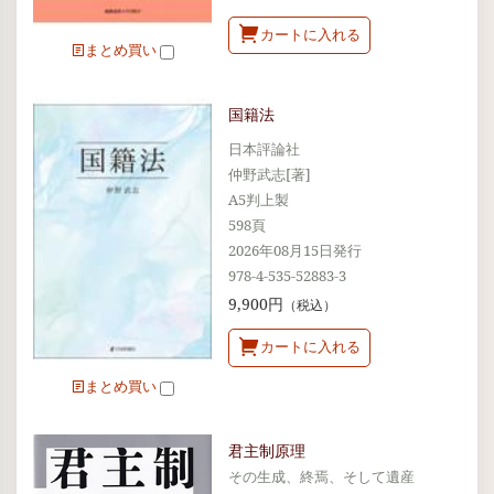
カートに入れる
まとめ買い
国籍法
日本評論社
仲野武志[著]
A5判上製
598頁
2026年08月15日発行
978-4-535-52883-3
9,900円
（税込）
カートに入れる
まとめ買い
君主制原理
その生成、終焉、そして遺産