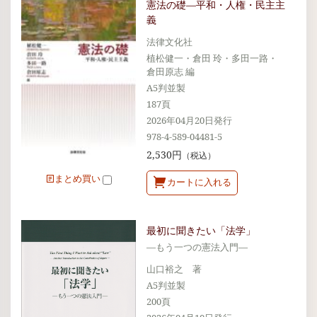
憲法の礎―平和・人権・民主主
義
法律文化社
植松健一・倉田 玲・多田一路・
倉田原志 編
A5判並製
187頁
2026年04月20日発行
978-4-589-04481-5
2,530円
（税込）
まとめ買い
カートに入れる
最初に聞きたい「法学」
―もう一つの憲法入門―
山口裕之 著
A5判並製
200頁