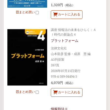
1,320円
（税込）
まとめ買い
カートに入れる
講座 情報法の未来をひらく：Ａ
Ｉ時代の新論点４
プラットフォーム
法律文化社
山本龍彦 監修・成原 慧 編
A5判並製
267頁
2026年07月15日発行
978-4-589-04494-5
4,070円
（税込）
まとめ買い
カートに入れる
情報刑法Ⅱ