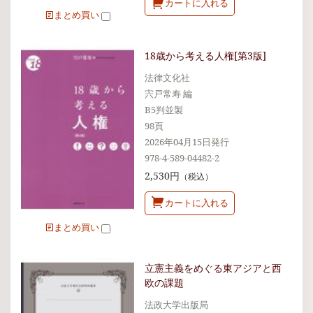
カートに入れる
まとめ買い
18歳から考える人権[第3版]
法律文化社
宍戸常寿 編
B5判並製
98頁
2026年04月15日発行
978-4-589-04482-2
2,530円
（税込）
カートに入れる
まとめ買い
立憲主義をめぐる東アジアと西
欧の課題
法政大学出版局