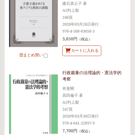
建石真公子 著
A5判上製
246頁
2026年03月26日発行
978-4-588-63058-3
3,850円
（税込）
カートに入れる
まとめ買い
行政裁量の法理論的・憲法学的
考察
有斐閣
高田倫子 著
A5判上製
247頁
2026年03月30日発行
978-4-641-22897-9
7,700円
（税込）