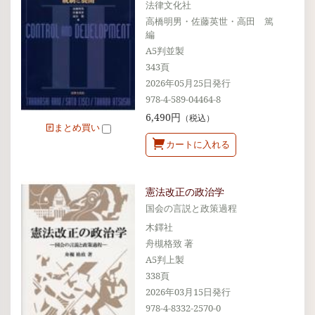
法律文化社
高橋明男・佐藤英世・高田 篤
編
A5判並製
343頁
2026年05月25日発行
978-4-589-04464-8
6,490円
（税込）
まとめ買い
カートに入れる
憲法改正の政治学
国会の言説と政策過程
木鐸社
舟槻格致 著
A5判上製
338頁
2026年03月15日発行
978-4-8332-2570-0