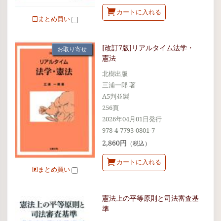
カートに入れる
まとめ買い
[改訂7版]リアルタイム法学・
お取り寄せ
憲法
北樹出版
三浦一郎 著
A5判並製
256頁
2026年04月01日発行
978-4-7793-0801-7
2,860円
（税込）
カートに入れる
まとめ買い
憲法上の平等原則と司法審査基
準