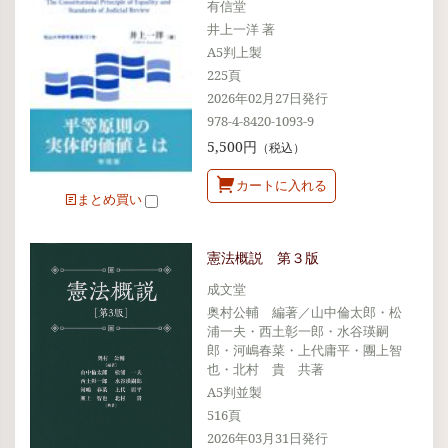
有信堂
井上一洋 著
A5判上製
225頁
2026年02月27日発行
978-4-8420-1093-9
5,500円
（税込）
カートに入れる
まとめ買い
憲法概説 第３版
成文堂
奥村公輔 編著／山中倫太郎・松
浦一夫・西土彰一郎・水谷瑛嗣
郎・河嶋春菜・上代庸平・團上智
也・北村 貴 共著
A5判並製
516頁
2026年03月31日発行