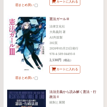
カートに入れる
まとめ買い
憲法ガールⅢ
法律文化社
大島義則 著
A5判並製
202頁
2026年05月25日発行
978-4-589-04493-8
2,530円
（税込）
カートに入れる
まとめ買い
法治主義から読み解く憲法・行
政法Ⅱ
統制と展開