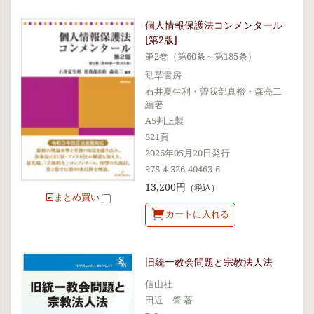
個人情報保護法コンメンタール
[第2版]
第2巻（第60条～第185条）
勁草書房
石井夏生利・曽我部真裕・森亮二
編著
A5判上製
821頁
2026年05月20日発行
978-4-326-40463-6
13,200円
（税込）
まとめ買い
カートに入れる
旧統一教会問題と宗教法人法
信山社
田近 肇 著