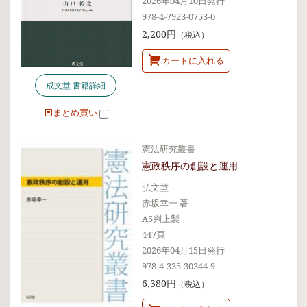
2026年04月10日発行
978-4-7923-0753-0
2,200円
（税込）
カートに入れる
成文堂 書籍詳細
まとめ買い
憲法研究叢書
憲政秩序の創設と運用
弘文堂
赤坂幸一 著
A5判上製
447頁
2026年04月15日発行
978-4-335-30344-9
6,380円
（税込）