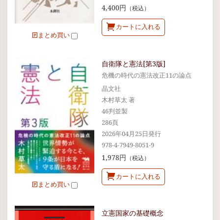
4,400円
（税込）
カートに入れる
まとめ買い
自衛隊と憲法[第3版]
危機の時代の憲法改正11の論点
晶文社
木村草太 著
46判並製
286頁
2026年04月25日発行
978-4-7949-8051-9
1,978円
（税込）
カートに入れる
まとめ買い
立憲国家の基礎概念