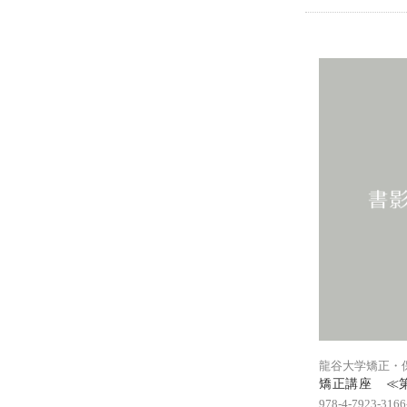
龍谷大学矯正・
矯正講座 ≪第
978-4-7923-3166