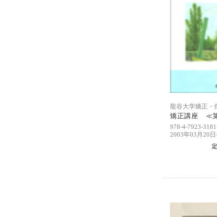
龍谷大学矯正・
矯正講座 ≪第
978-4-7923-3181
2003年03月20