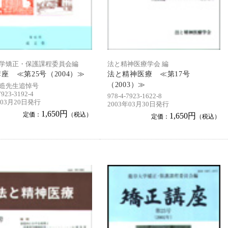
学矯正・保護課程委員会編
法と精神医療学会 編
座 ≪第25号（2004）≫
法と精神医療 ≪第17号
（2003）≫
造先生追悼号
7923-3192-4
978-4-7923-1622-8
年03月20日発行
2003年03月30日発行
1,650円
定価：
（税込）
1,650円
定価：
（税込）