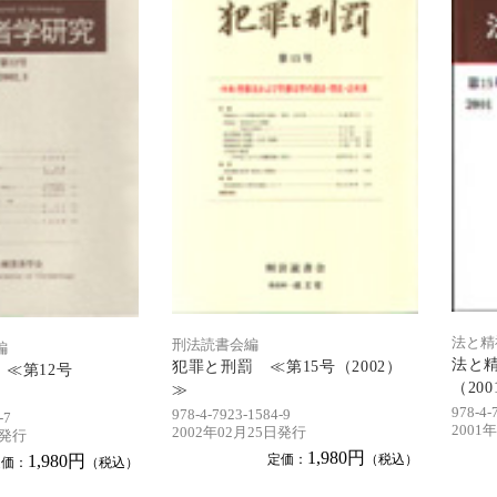
法と精
刑法読書会編
編
法と精
犯罪と刑罰 ≪第15号（2002）
≪第12号
（20
≫
≫
978-4-
978-4-7923-1584-9
-7
2001
2002年02月25日発行
日発行
1,980円
1,980円
定価：
（税込）
定価：
（税込）