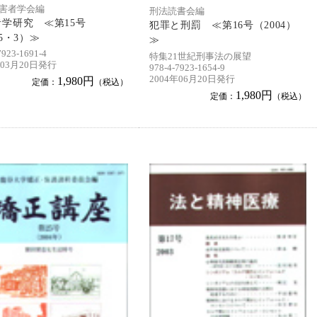
害者学会編
刑法読書会編
学研究 ≪第15号
犯罪と刑罰 ≪第16号（2004）
05・3）≫
≫
7923-1691-4
特集21世紀刑事法の展望
年03月20日発行
978-4-7923-1654-9
2004年06月20日発行
1,980円
定価：
（税込）
1,980円
定価：
（税込）