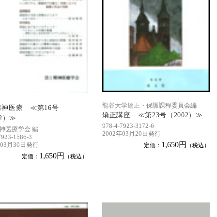
龍谷大学矯正・保護課程委員会編
神医療 ≪第16号
矯正講座 ≪第23号（2002）≫
02）≫
978-4-7923-3172-6
神医療学会 編
2002年03月20日発行
7923-1586-3
1,650円
年03月30日発行
定価：
（税込）
1,650円
定価：
（税込）