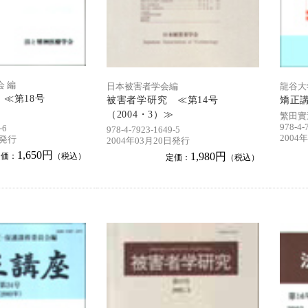
 編
日本被害者学会編
龍谷大
≪第18号
被害者学研究 ≪第14号
矯正講
（2004・3）≫
繁田實
978-4-
-6
978-4-7923-1649-5
2004
日発行
2004年03月20日発行
1,650円
1,980円
定価：
（税込）
定価：
（税込）