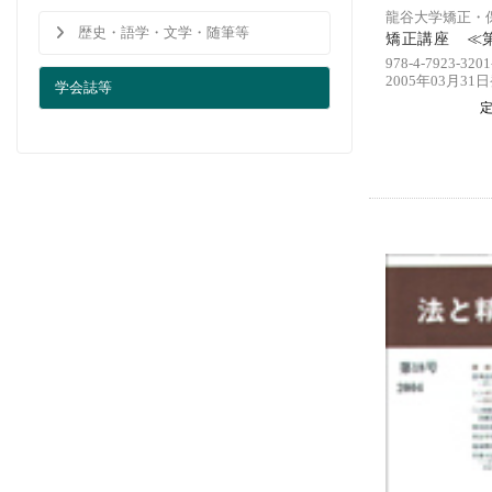
龍谷大学矯正・
歴史・語学・文学・随筆等
矯正講座 ≪第
978-4-7923-3201
2005年03月31
学会誌等