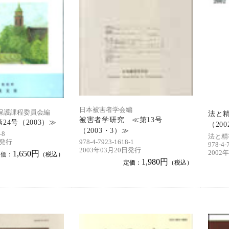
日本被害者学会編
保護課程委員会編
法と精
被害者学研究 ≪第13号
24号（2003）≫
（20
（2003・3）≫
-8
法と精
日発行
978-4-7923-1618-1
978-4-
2003年03月20日発行
1,650円
2002
定価：
（税込）
1,980円
定価：
（税込）