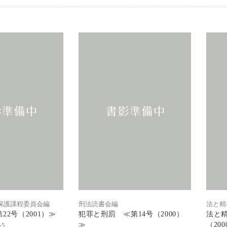
保護課程委員会編
刑法読書会編
法と精
22号（2001）≫
犯罪と刑罰 ≪第14号（2000）
法と精
≫
（20
-5