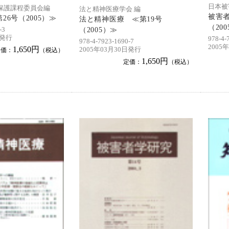
日本被
保護課程委員会編
法と精神医療学会 編
被害者
26号（2005）≫
法と精神医療 ≪第19号
（20
-3
（2005）≫
日発行
978-4-
978-4-7923-1690-7
2005
1,650円
2005年03月30日発行
定価：
（税込）
1,650円
定価：
（税込）