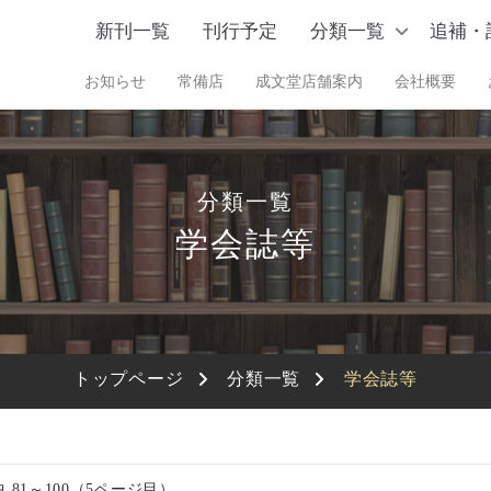
新刊一覧
刊行予定
分類一覧
追補・
お知らせ
常備店
成文堂店舗案内
会社概要
分類一覧
学会誌等
トップページ
分類一覧
学会誌等
中 81～100（5ページ目）